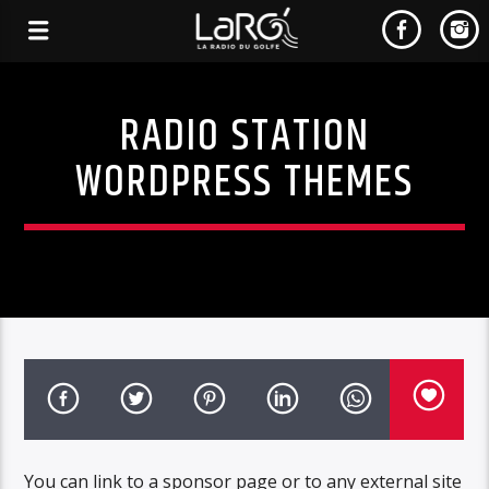
RADIO STATION
WORDPRESS THEMES
You can link to a sponsor page or to any external site