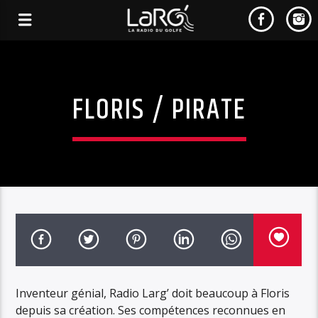
FLORIS / PIRATE
Inventeur génial, Radio Larg’ doit beaucoup à Floris
depuis sa création. Ses compétences reconnues en